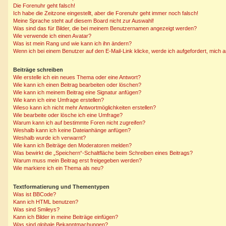
Die Forenuhr geht falsch!
Ich habe die Zeitzone eingestellt, aber die Forenuhr geht immer noch falsch!
Meine Sprache steht auf diesem Board nicht zur Auswahl!
Was sind das für Bilder, die bei meinem Benutzernamen angezeigt werden?
Wie verwende ich einen Avatar?
Was ist mein Rang und wie kann ich ihn ändern?
Wenn ich bei einem Benutzer auf den E-Mail-Link klicke, werde ich aufgefordert, mich
Beiträge schreiben
Wie erstelle ich ein neues Thema oder eine Antwort?
Wie kann ich einen Beitrag bearbeiten oder löschen?
Wie kann ich meinem Beitrag eine Signatur anfügen?
Wie kann ich eine Umfrage erstellen?
Wieso kann ich nicht mehr Antwortmöglichkeiten erstellen?
Wie bearbeite oder lösche ich eine Umfrage?
Warum kann ich auf bestimmte Foren nicht zugreifen?
Weshalb kann ich keine Dateianhänge anfügen?
Weshalb wurde ich verwarnt?
Wie kann ich Beiträge den Moderatoren melden?
Was bewirkt die „Speichern“-Schaltfläche beim Schreiben eines Beitrags?
Warum muss mein Beitrag erst freigegeben werden?
Wie markiere ich ein Thema als neu?
Textformatierung und Thementypen
Was ist BBCode?
Kann ich HTML benutzen?
Was sind Smileys?
Kann ich Bilder in meine Beiträge einfügen?
Was sind globale Bekanntmachungen?