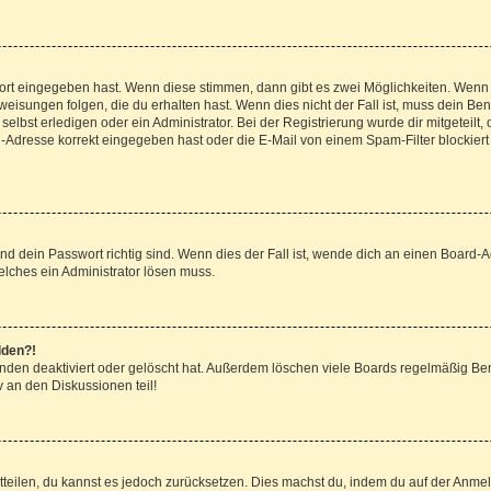
wort eingegeben hast. Wenn diese stimmen, dann gibt es zwei Möglichkeiten. Wen
isungen folgen, die du erhalten hast. Wenn dies nicht der Fall ist, muss dein Ben
lbst erledigen oder ein Administrator. Bei der Registrierung wurde dir mitgeteilt, o
-Adresse korrekt eingegeben hast oder die E-Mail von einem Spam-Filter blockiert 
d dein Passwort richtig sind. Wenn dies der Fall ist, wende dich an einen Board-Ad
elches ein Administrator lösen muss.
lden?!
nden deaktiviert oder gelöscht hat. Außerdem löschen viele Boards regelmäßig Benu
 an den Diskussionen teil!
mitteilen, du kannst es jedoch zurücksetzen. Dies machst du, indem du auf der Anme