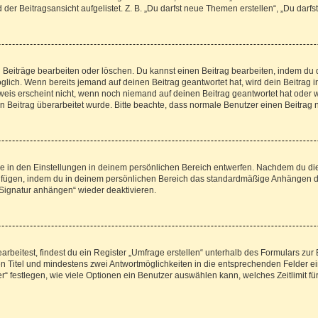
er Beitragsansicht aufgelistet. Z. B. „Du darfst neue Themen erstellen“, „Du darfs
n Beiträge bearbeiten oder löschen. Du kannst einen Beitrag bearbeiten, indem du 
möglich. Wenn bereits jemand auf deinen Beitrag geantwortet hat, wird dein Beitrag
weis erscheint nicht, wenn noch niemand auf deinen Beitrag geantwortet hat oder w
dein Beitrag überarbeitet wurde. Bitte beachte, dass normale Benutzer einen Beitra
 in den Einstellungen in deinem persönlichen Bereich entwerfen. Nachdem du die S
zufügen, indem du in deinem persönlichen Bereich das standardmäßige Anhängen de
„Signatur anhängen“ wieder deaktivieren.
eitest, findest du ein Register „Umfrage erstellen“ unterhalb des Formulars zur B
nen Titel und mindestens zwei Antwortmöglichkeiten in die entsprechenden Felder ei
“ festlegen, wie viele Optionen ein Benutzer auswählen kann, welches Zeitlimit für