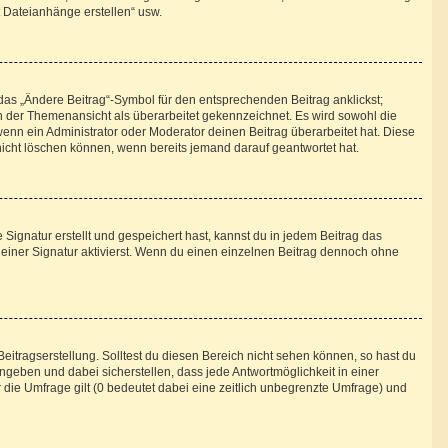
t Dateianhänge erstellen“ usw.
das „Ändere Beitrag“-Symbol für den entsprechenden Beitrag anklickst;
 in der Themenansicht als überarbeitet gekennzeichnet. Es wird sowohl die
enn ein Administrator oder Moderator deinen Beitrag überarbeitet hat. Diese
g nicht löschen können, wenn bereits jemand darauf geantwortet hat.
ignatur erstellt und gespeichert hast, kannst du in jedem Beitrag das
iner Signatur aktivierst. Wenn du einen einzelnen Beitrag dennoch ohne
eitragserstellung. Solltest du diesen Bereich nicht sehen können, so hast du
ngeben und dabei sicherstellen, dass jede Antwortmöglichkeit in einer
 die Umfrage gilt (0 bedeutet dabei eine zeitlich unbegrenzte Umfrage) und