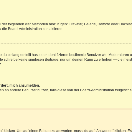
ine der folgenden vier Methoden hinzufügen: Gravatar, Galerie, Remote oder Hochl
 die Board-Administration kontaktieren.
 du bislang erstellt hast oder identifizieren bestimmte Benutzer wie Moderatoren
Bitte schreibe keine sinnlosen Beiträge, nur um deinen Rang zu erhöhen — die mei
n.
ordert, mich anzumelden.
chten an andere Benutzer nutzen, falls diese von der Board-Administration freige
icken. Um auf einen Beitrag zu antworten, musst du auf „Antworten“ klicken. Es kö