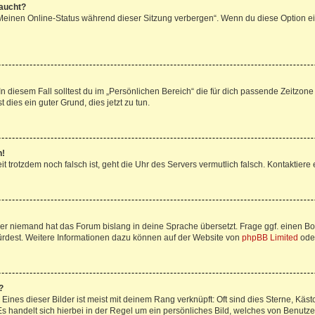
taucht?
„Meinen Online-Status während dieser Sitzung verbergen“. Wenn du diese Option ei
n diesem Fall solltest du im „Persönlichen Bereich“ die für dich passende Zeitzone (
 dies ein guter Grund, dies jetzt zu tun.
h!
Zeit trotzdem noch falsch ist, geht die Uhr des Servers vermutlich falsch. Kontaktie
der niemand hat das Forum bislang in deine Sprache übersetzt. Frage ggf. einen Boa
würdest. Weitere Informationen dazu können auf der Website von
phpBB Limited
ode
?
ines dieser Bilder ist meist mit deinem Rang verknüpft: Oft sind dies Sterne, Käs
s handelt sich hierbei in der Regel um ein persönliches Bild, welches von Benutzer