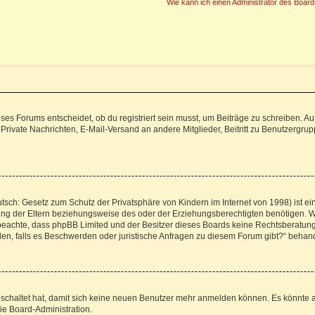
Wie kann ich einen Administrator des Board
s Forums entscheidet, ob du registriert sein musst, um Beiträge zu schreiben. Auf je
 Private Nachrichten, E-Mail-Versand an andere Mitglieder, Beitritt zu Benutzergrup
tsch: Gesetz zum Schutz der Privatsphäre von Kindern im Internet von 1998) ist ei
g der Eltern beziehungsweise des oder der Erziehungsberechtigten benötigen. Wenn
itte beachte, dass phpBB Limited und der Besitzer dieses Boards keine Rechtsberatu
enden, falls es Beschwerden oder juristische Anfragen zu diesem Forum gibt?“ behan
geschaltet hat, damit sich keine neuen Benutzer mehr anmelden können. Es könnte 
ie Board-Administration.