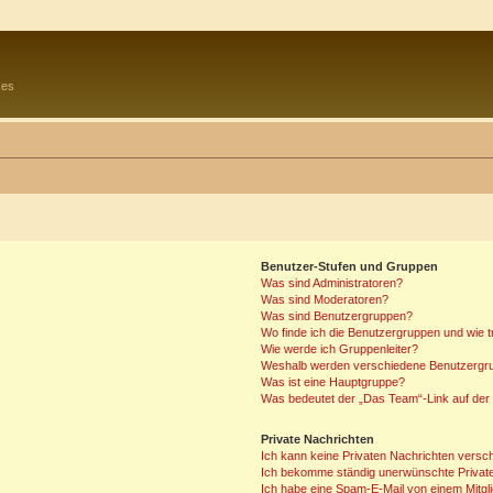
kes
Benutzer-Stufen und Gruppen
Was sind Administratoren?
Was sind Moderatoren?
Was sind Benutzergruppen?
Wo finde ich die Benutzergruppen und wie tr
Wie werde ich Gruppenleiter?
Weshalb werden verschiedene Benutzergrup
Was ist eine Hauptgruppe?
Was bedeutet der „Das Team“-Link auf der 
Private Nachrichten
Ich kann keine Privaten Nachrichten versc
Ich bekomme ständig unerwünschte Private
Ich habe eine Spam-E-Mail von einem Mitgl