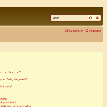
Suche
Erwe
Registrieren
Anmelden
ete ich ihnen bei?
pen farbig dargestellt?
Startseite?
hicken!
 Nachrichten!
ied dieses Forums erhalten!