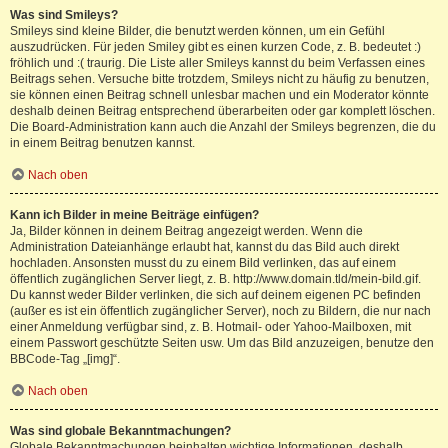
Was sind Smileys?
Smileys sind kleine Bilder, die benutzt werden können, um ein Gefühl
auszudrücken. Für jeden Smiley gibt es einen kurzen Code, z. B. bedeutet :)
fröhlich und :( traurig. Die Liste aller Smileys kannst du beim Verfassen eines
Beitrags sehen. Versuche bitte trotzdem, Smileys nicht zu häufig zu benutzen,
sie können einen Beitrag schnell unlesbar machen und ein Moderator könnte
deshalb deinen Beitrag entsprechend überarbeiten oder gar komplett löschen.
Die Board-Administration kann auch die Anzahl der Smileys begrenzen, die du
in einem Beitrag benutzen kannst.
Nach oben
Kann ich Bilder in meine Beiträge einfügen?
Ja, Bilder können in deinem Beitrag angezeigt werden. Wenn die
Administration Dateianhänge erlaubt hat, kannst du das Bild auch direkt
hochladen. Ansonsten musst du zu einem Bild verlinken, das auf einem
öffentlich zugänglichen Server liegt, z. B. http://www.domain.tld/mein-bild.gif.
Du kannst weder Bilder verlinken, die sich auf deinem eigenen PC befinden
(außer es ist ein öffentlich zugänglicher Server), noch zu Bildern, die nur nach
einer Anmeldung verfügbar sind, z. B. Hotmail- oder Yahoo-Mailboxen, mit
einem Passwort geschützte Seiten usw. Um das Bild anzuzeigen, benutze den
BBCode-Tag „[img]“.
Nach oben
Was sind globale Bekanntmachungen?
Globale Bekanntmachungen beinhalten wichtige Informationen, deshalb