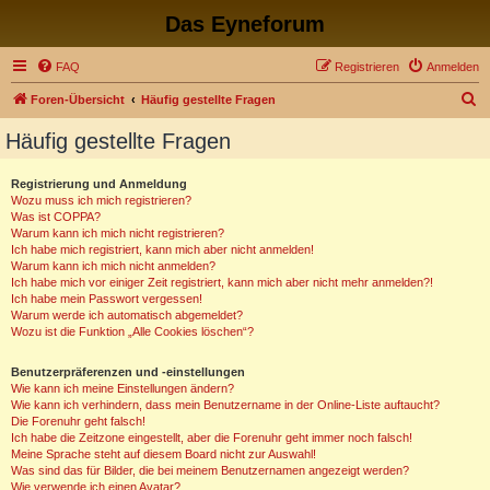
Das Eyneforum
FAQ
Registrieren
Anmelden
S
Foren-Übersicht
Häufig gestellte Fragen
u
Häufig gestellte Fragen
c
h
Registrierung und Anmeldung
Wozu muss ich mich registrieren?
e
Was ist COPPA?
Warum kann ich mich nicht registrieren?
Ich habe mich registriert, kann mich aber nicht anmelden!
Warum kann ich mich nicht anmelden?
Ich habe mich vor einiger Zeit registriert, kann mich aber nicht mehr anmelden?!
Ich habe mein Passwort vergessen!
Warum werde ich automatisch abgemeldet?
Wozu ist die Funktion „Alle Cookies löschen“?
Benutzerpräferenzen und -einstellungen
Wie kann ich meine Einstellungen ändern?
Wie kann ich verhindern, dass mein Benutzername in der Online-Liste auftaucht?
Die Forenuhr geht falsch!
Ich habe die Zeitzone eingestellt, aber die Forenuhr geht immer noch falsch!
Meine Sprache steht auf diesem Board nicht zur Auswahl!
Was sind das für Bilder, die bei meinem Benutzernamen angezeigt werden?
Wie verwende ich einen Avatar?