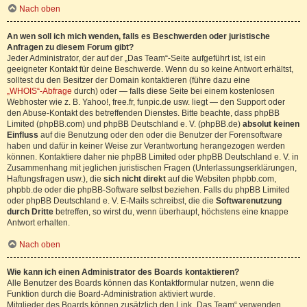
Nach oben
An wen soll ich mich wenden, falls es Beschwerden oder juristische
Anfragen zu diesem Forum gibt?
Jeder Administrator, der auf der „Das Team“-Seite aufgeführt ist, ist ein
geeigneter Kontakt für deine Beschwerde. Wenn du so keine Antwort erhältst,
solltest du den Besitzer der Domain kontaktieren (führe dazu eine
„WHOIS“-Abfrage
durch) oder — falls diese Seite bei einem kostenlosen
Webhoster wie z. B. Yahoo!, free.fr, funpic.de usw. liegt — den Support oder
den Abuse-Kontakt des betreffenden Dienstes. Bitte beachte, dass phpBB
Limited (phpBB.com) und phpBB Deutschland e. V. (phpBB.de)
absolut keinen
Einfluss
auf die Benutzung oder den oder die Benutzer der Forensoftware
haben und dafür in keiner Weise zur Verantwortung herangezogen werden
können. Kontaktiere daher nie phpBB Limited oder phpBB Deutschland e. V. in
Zusammenhang mit jeglichen juristischen Fragen (Unterlassungserklärungen,
Haftungsfragen usw.), die
sich nicht direkt
auf die Websiten phpbb.com,
phpbb.de oder die phpBB-Software selbst beziehen. Falls du phpBB Limited
oder phpBB Deutschland e. V. E-Mails schreibst, die die
Softwarenutzung
durch Dritte
betreffen, so wirst du, wenn überhaupt, höchstens eine knappe
Antwort erhalten.
Nach oben
Wie kann ich einen Administrator des Boards kontaktieren?
Alle Benutzer des Boards können das Kontaktformular nutzen, wenn die
Funktion durch die Board-Administration aktiviert wurde.
Mitglieder des Boards können zusätzlich den Link „Das Team“ verwenden.